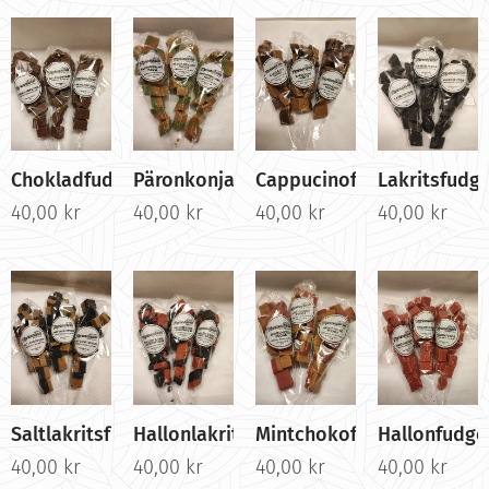
Chokladfudge
Päronkonjakfudge
Cappucinofudge
Lakritsfudg
40,00
kr
40,00
kr
40,00
kr
40,00
kr
Saltlakritsfudge
Hallonlakritsfudge
Mintchokofudge
Hallonfudge
40,00
kr
40,00
kr
40,00
kr
40,00
kr