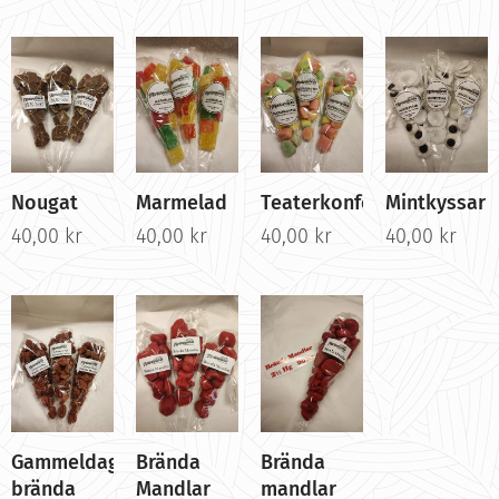
Nougat
Marmelad
Teaterkonfekt
Mintkyssar
40,00
kr
40,00
kr
40,00
kr
40,00
kr
Gammeldags
Brända
Brända
brända
Mandlar
mandlar