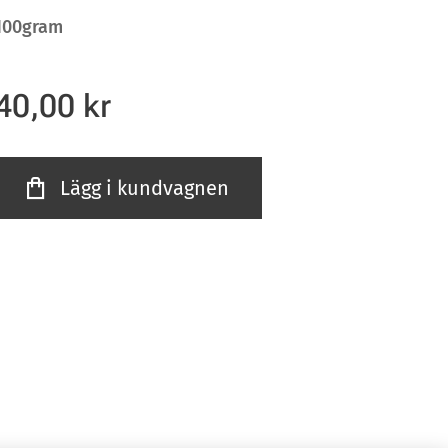
100gram
40,00
kr
Lägg i kundvagnen