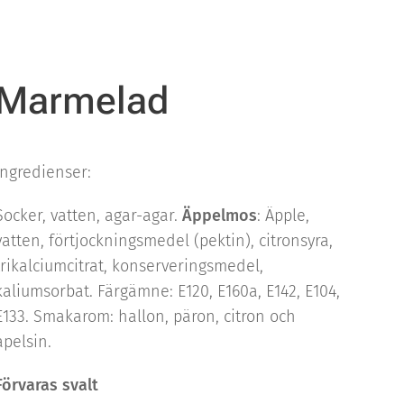
Marmelad
Ingredienser:
Socker, vatten, agar-agar.
Äppelmos
: Äpple,
vatten, förtjockningsmedel (pektin), citronsyra,
trikalciumcitrat, konserveringsmedel,
kaliumsorbat. Färgämne: E120, E160a, E142, E104,
E133. Smakarom: hallon, päron, citron och
apelsin.
Förvaras svalt