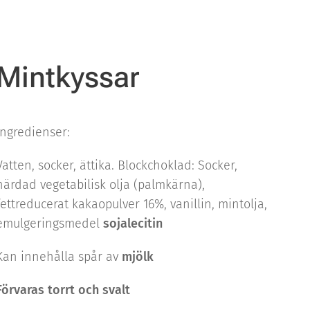
Mintkyssar
Ingredienser:
Vatten, socker, ättika. Blockchoklad: Socker,
härdad vegetabilisk olja (palmkärna),
fettreducerat kakaopulver 16%, vanillin, mintolja,
emulgeringsmedel
sojalecitin
Kan innehålla spår av
mjölk
Förvaras torrt och svalt