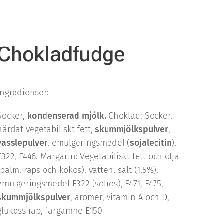
Chokladfudge
Ingredienser:
Socker,
kondenserad mjölk.
Choklad: Socker,
härdat vegetabiliskt fett,
skummjölkspulver
,
vasslepulver
, emulgeringsmedel (
sojalecitin
),
E322, E446. Margarin: Vegetabiliskt fett och olja
(palm, raps och kokos), vatten, salt (1,5%),
emulgeringsmedel E322 (solros), E471, E475,
skummjölkspulver
, aromer, vitamin A och D,
glukossirap, färgämne E150