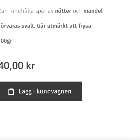
Kan innehålla spår av
nötter
och
mandel
Förvaras svalt. Går utmärkt att frysa
100gr
40,00
kr
Lägg i kundvagnen