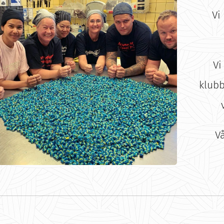
Vi
Vi
klubb
Vå