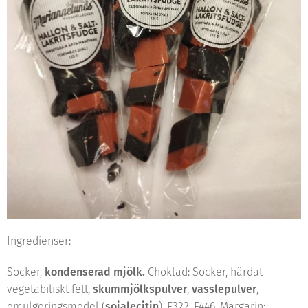
Ingredienser:
Socker,
kondenserad mjölk.
Choklad: Socker, härdat
vegetabiliskt fett,
skummjölkspulver
,
vasslepulver
,
emulgeringsmedel (
sojalecitin
), E322, E446. Margarin: