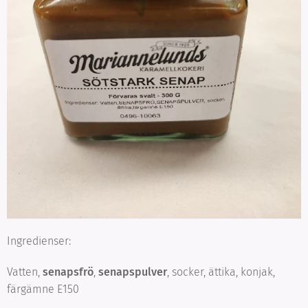
Ingredienser:
Vatten,
senapsfrö
,
senapspulver
, socker, ättika, konjak,
färgämne E150