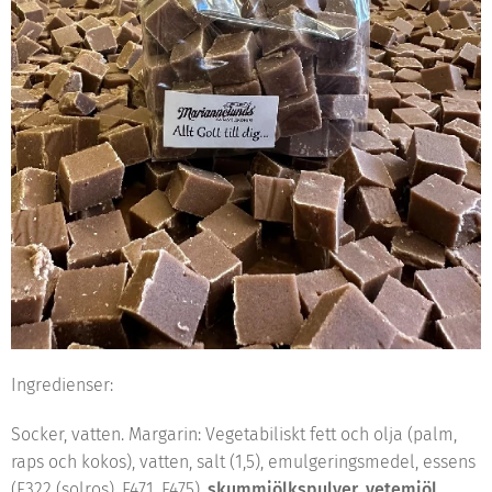
Ingredienser:
Socker, vatten. Margarin: Vegetabiliskt fett och olja (palm,
raps och kokos), vatten, salt (1,5), emulgeringsmedel, essens
(E322 (solros), E471, E475),
skummjölkspulver
,
vetemjöl
,